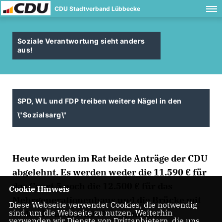
CDU Stadtverband Lübbecke
Soziale Verantwortung sieht anders
aus!
SPD, WL und FDP treiben weitere Nägel in den
\"Sozialsarg\"
Heute wurden im Rat beide Anträge der CDU
abgelehnt. Es werden weder die 11.590 € für
das Court 5 noch die 12.500 € für das
Cookie Hinweis
Mehrgenerationenhaus und die Brücke mit
Diese Webseite verwendet Cookies, die notwendig
sind, um die Webseite zu nutzen. Weiterhin
in den Haushalt 2017 aufgenommen.
verwenden wir Dienste von Drittanbietern, die uns