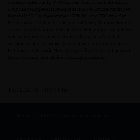
werden weder die 11.590 € für das Court 5 noch die 12.500
für das Mehrgenerationenhaus und die Brücke mit in den
Haushalt 2017 aufgenommen. SPD, WL und FDP sind der
Meinung das Geld muss reichen und fertig. Kommt klar mit
dem was ihr bekommt. Soziale Wertschätzung sieht anders
aus! Leider deutet jetzt alles darauf hin, dass Angebote
verkleinert oder teilweise ganz eingestellt werden müssen.
Es tut uns leid um die Menschen, die ihre Nachmittage und
Abende demnächst alleine verbringen müssen.
15.12.2016, 10:39 Uhr
Homepage des CDU Stadtverbandes Lübbecke
IMPRESSUM
DATENSCHUTZ
KONTAKT