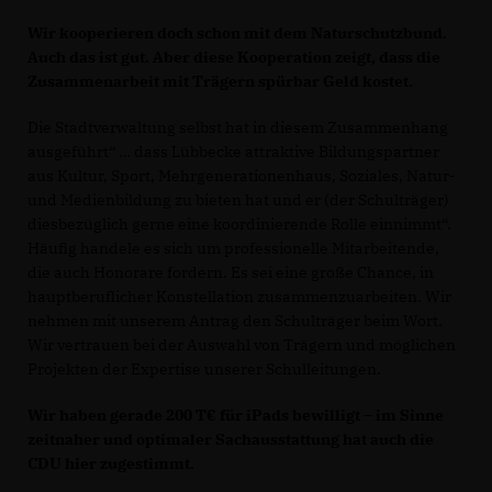
Wir kooperieren doch schon mit dem Naturschutzbund.
Auch das ist gut. Aber diese Kooperation zeigt, dass die
Zusammenarbeit mit Trägern spürbar Geld kostet.
Die Stadtverwaltung selbst hat in diesem Zusammenhang
ausgeführt“ … dass Lübbecke attraktive Bildungspartner
aus Kultur, Sport, Mehrgenerationenhaus, Soziales, Natur-
und Medienbildung zu bieten hat und er (der Schulträger)
diesbezüglich gerne eine koordinierende Rolle einnimmt“.
Häufig handele es sich um professionelle Mitarbeitende,
die auch Honorare fordern. Es sei eine große Chance, in
hauptberuflicher Konstellation zusammenzuarbeiten. Wir
nehmen mit unserem Antrag den Schulträger beim Wort.
Wir vertrauen bei der Auswahl von Trägern und möglichen
Projekten der Expertise unserer Schulleitungen.
Wir haben gerade 200 T€ für iPads bewilligt – im Sinne
zeitnaher und optimaler Sachausstattung hat auch die
CDU hier zugestimmt.