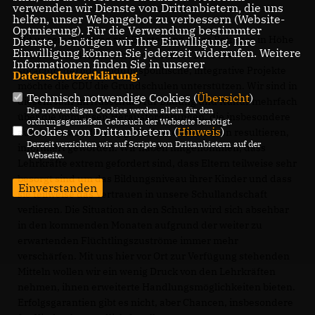
verwenden wir Dienste von Drittanbietern, die uns
helfen, unser Webangebot zu verbessern (Website-
Optmierung). Für die Verwendung bestimmter
Mit unserem Antrag auf Einstellung eines Betrages in Höhe
Dienste, benötigen wir Ihre Einwilligung. Ihre
Einwilligung können Sie jederzeit widerrufen. Weitere
von 50 TE in den Haushalt des Jahres 2023 für
Informationen finden Sie in unserer
sprachfördernde, bildungspolitische, integrative Projekte
Datenschutzerklärung
.
möchte die CDU die Grundschulen unterstützen. Wir sind in
Technisch notwendige Cookies (
Übersicht
)
diesem Jahr im Ausschuss für Bildung und Kultur mehrfach
Die notwendigen Cookies werden allein für den
über die immensen Herausforderungen, die insbesondere
ordnungsgemäßen Gebrauch der Webseite benötigt.
Cookies von Drittanbietern (
Hinweis
)
aus der Zuwanderung geflüchteter Menschen resultieren,
Derzeit verzichten wir auf Scripte von Drittanbietern auf der
informiert geworden. Wir haben mitgenommen, dass
Webseite.
Lehrkräfte extrem gefordert sind, dass Eltern teilweise sehr
besorgt sind um das Bildungsniveau ihrer Kinder und dass
Einverstanden
sie teilweise das Vertrauen in unsere Schullandschaft
verlieren. Die Situation an den Schulen wird sich absehbar
in den kommenden Monaten aufgrund der weiter zu
erwartenden Flüchtlingszuströme immer mehr
verschärfen. Mit uns hier vor Ort zur Verfügung stehenden
Mitteln wollen wir ein wenig Druck von den Lehrkräften
nehmen, ihnen erweiterte Handlungsmöglichkeiten bieten.
Erfolgsgarantien gibt es nicht, aber Chancen, insbesondere