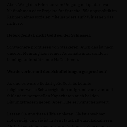
Aber: Wiegt das Erlernen vom Umgang mit ipads etwa
Maßnahmen oder Projekte für Sprache, Bildungspolitik im
Rahmen eines sozialen Miteinanders auf? Wir sehen das
nicht so.
Heterogenität, nicht Geld sei der Schlüssel.
Schwächere profitieren von Stärkeren. Auch das ist nach
unserer Meinung kein reiner Automatismus, sondern
benötigt unterstützende Maßnahmen.
Wurde vorher mit den Schulleitungen gesprochen?
Ja, und es wurde Bedarf geäußert. Es könnte
möglicherweise Schwierigkeiten aufgrund von eventuell
fehlenden personellen Kapazitäten auch bei den
Bildungsträgern geben. Aber Hilfe sei wünschenswert.
Lassen Sie uns diese Hilfe anbieten. Sie ist absehbar
notwendig, und sie ist in den Haushalt einzukalkulieren.
Als CDU verstehen wir unseren Antrag als Konsequenz